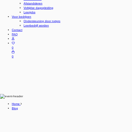
Afstandsleren
Voltijdse dagopleiding
Leerjobs
Voor bedrijven
Ondersteuning door nxtpro
Leerbedrijf worden
Contact
FAQ
0
0
Home
Blog