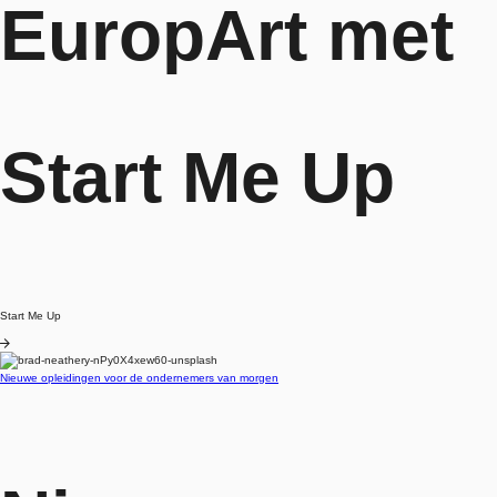
EuropArt met
Start Me Up
Start Me Up
Blog
Nieuwe opleidingen voor de ondernemers van morgen