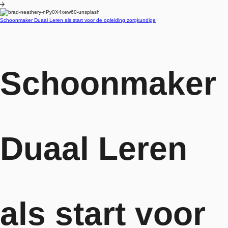
Blog
Schoonmaker Duaal Leren als start voor de opleiding zorgkundige
Schoonmaker
Duaal Leren
als start voor