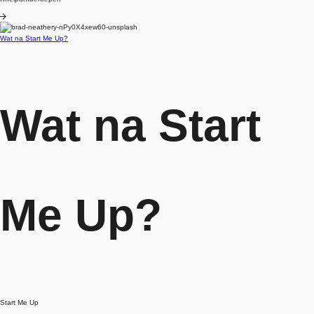
Blog
Wat na Start Me Up?
Wat na Start
Me Up?
Start Me Up