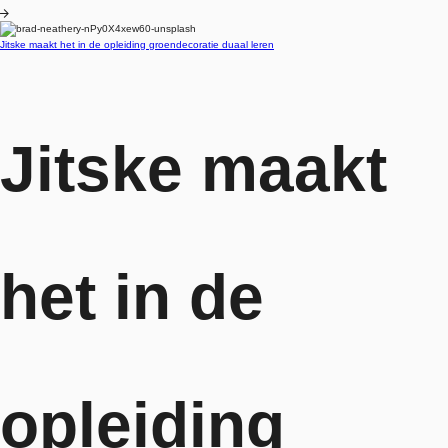
Blog
Jitske maakt het in de opleiding groendecoratie duaal leren
Jitske maakt
het in de
opleiding