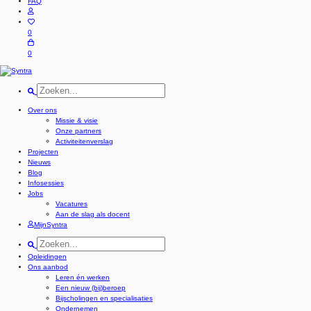
FAQ
0
0
Over ons
Missie & visie
Onze partners
Activiteitenverslag
Projecten
Nieuws
Blog
Infosessies
Jobs
Vacatures
Aan de slag als docent
MijnSyntra
Opleidingen
Ons aanbod
Leren én werken
Een nieuw (bij)beroep
Bijscholingen en specialisaties
Ondernemen