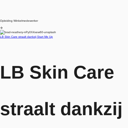
Opleiding Winkelmedewerker
Blog
LB Skin Care straalt dankzij Start Me Up
LB Skin Care
straalt dankzij