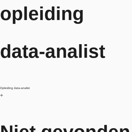
opleiding
data-analist
Opleiding data-analist
Blog