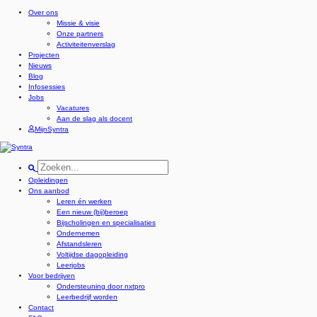
Over ons
Missie & visie
Onze partners
Activiteitenverslag
Projecten
Nieuws
Blog
Infosessies
Jobs
Vacatures
Aan de slag als docent
MijnSyntra
Opleidingen
Ons aanbod
Leren én werken
Een nieuw (bij)beroep
Bijscholingen en specialisaties
Ondernemen
Afstandsleren
Voltijdse dagopleiding
Leerjobs
Voor bedrijven
Ondersteuning door nxtpro
Leerbedrijf worden
Contact