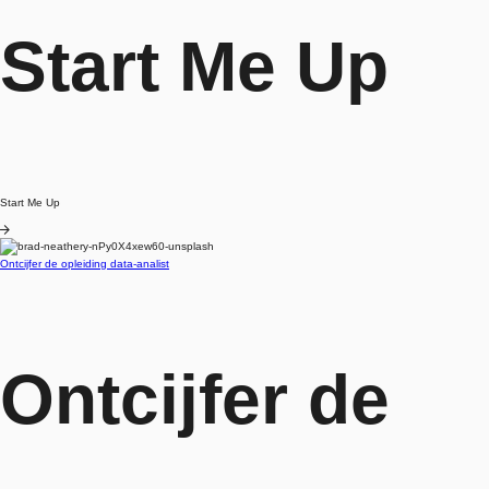
Start Me Up
Start Me Up
Blog
Ontcijfer de opleiding data-analist
Ontcijfer de